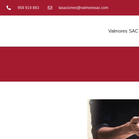
958 919 883
tasaciones@valmoresac.com
Valmores SAC