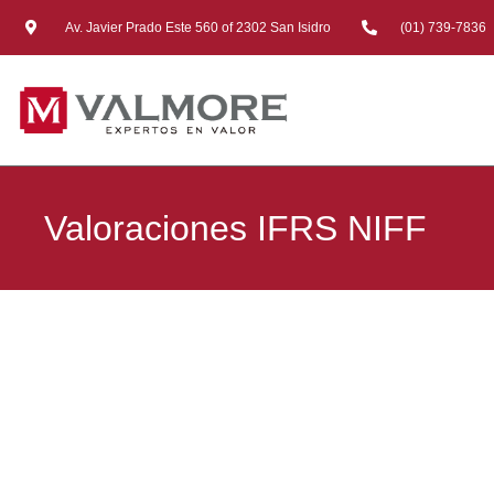
Av. Javier Prado Este 560 of 2302 San Isidro
(01) 739-7836
Valoraciones IFRS NIFF